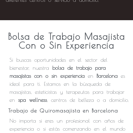
Bolsa de Trabajo Masajista
Con o Sin Experiencia
Si buscas oportunidades en el sector del
bienestar, nuestra
bolsa de trabajo para
masajistas con o sin experiencia
en
Barcelona
es
ideal para ti. Estamos en la búsqueda de
masajistas, esteticistas y terapeutas
para trabajar
en
spa wellness
, centros de belleza o a domicilio.
Trabajo de Quiromasajista en Barcelona
No importa si eres un profesional con años de
experiencia o si estás comenzando en el mundo